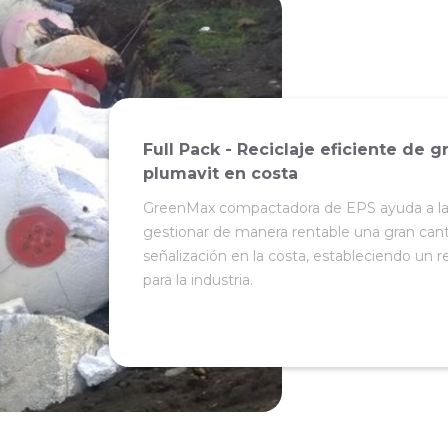
Full Pack - Reciclaje eficiente de
plumavit en costa
GreenMax compactadora de EPS ayuda a la e
gestionar de manera rentable una gran ca
señalización en la costa, estableciendo un r
para la industria.