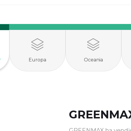
r
Europa
Oceania
GREENMAX
GREENMAX ha vendido