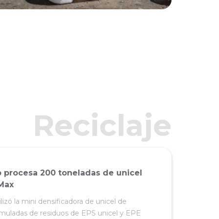
Reciclaje
o procesa 200 toneladas de unicel
nMax
lizó la mini densificadora de unicel de
muladas de residuos de EPS unicel y EPE