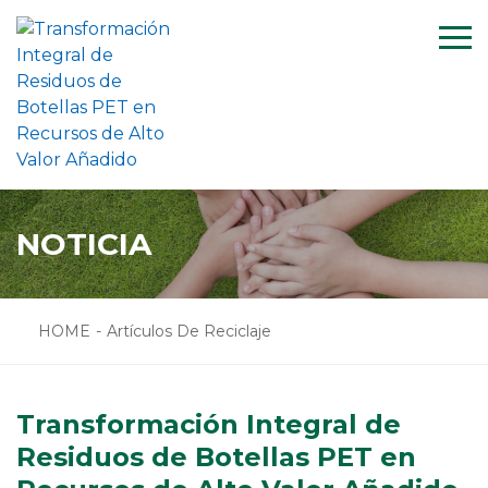
Menu
HOME
SOLUCIÓN
PROYECTO
APOYO
NOTICIA
NOTICIA
NOSOTRO
HOME
-
Artículos De Reciclaje
CONTACTO
PRODUCTOS
Transformación Integral de
Residuos de Botellas PET en