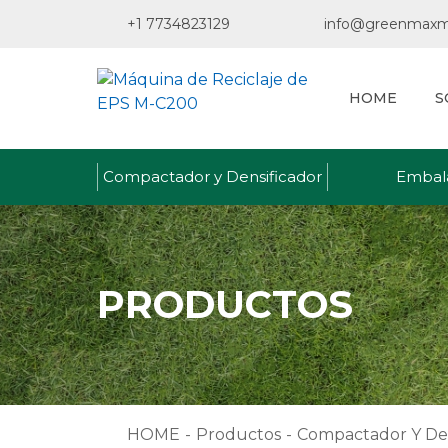
+1 7734823129
info@greenmaxm
HOME
S
Compactador y Densificador
Embal
PRODUCTOS
HOME
-
Productos
-
Compactador Y Den