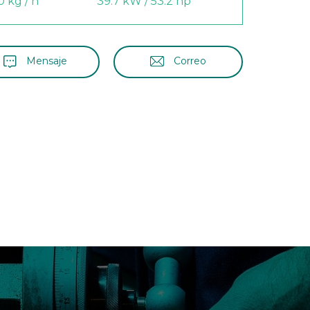
 kg / h
39.7 kW / 53.2 hp
Mensaje
Correo