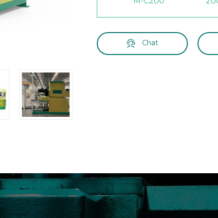
M-C200
200
Chat