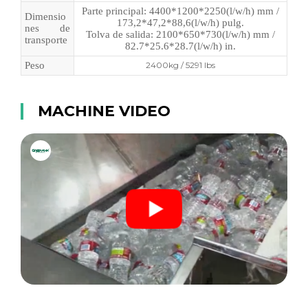
Parte principal: 4400*1200*2250(l/w/h) mm /
Dimensio
173,2*47,2*88,6(l/w/h) pulg.
nes de
Tolva de salida: 2100*650*730(l/w/h) mm /
transporte
82.7*25.6*28.7(l/w/h) in.
Peso
2400kg / 5291 lbs
MACHINE VIDEO