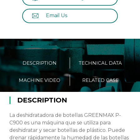
Email Us
DESCRIPTION
TECHNICAL DATA
MACHINE VIDEO
RELATED CASE
DESCRIPTION
La deshidratadora de botellas GREENMAX P-
C900 es una máquina que se utiliza para
deshidratar y secar botellas de plástico. Puede
drenar rápidamente la humedad de las botellas