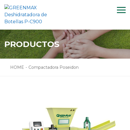
Menu
HOME
SOLUCIÓN
PRODUCTOS
PROYECTO
APOYO
HOME
-
Compactadora Poseidon
NOTICIA
NOSOTRO
CONTACTO
PRODUCTOS