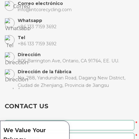
Correo electrónico
info@intcorecycling.com
Whatsapp
+86 133 7159 3692
Tel
+86 133 7159 3692
Dirección
805 Barrington Ave, Ontario, CA 91764, EE. UU.
Dirección de la fábrica
No. 288, Yandunshan Road, Dagang New District,
Ciudad de Zhenjiang, Provincia de Jiangsu
CONTACT US
*
We Value Your
*