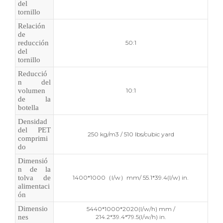
del
tornillo
Relación
de
reducción
50:1
del
tornillo
Reducció
n del
volumen
10:1
de la
botella
Densidad
del PET
250 kg/m3 / 510 lbs/cubic yard
comprimi
do
Dimensió
n de la
tolva de
1400*1000（l/w）mm/ 55.1*39.4(l/w) in.
alimentaci
ón
Dimensio
5440*1000*2020(l/w/h) mm /
nes
214.2*39.4*79.5(l/w/h) in.