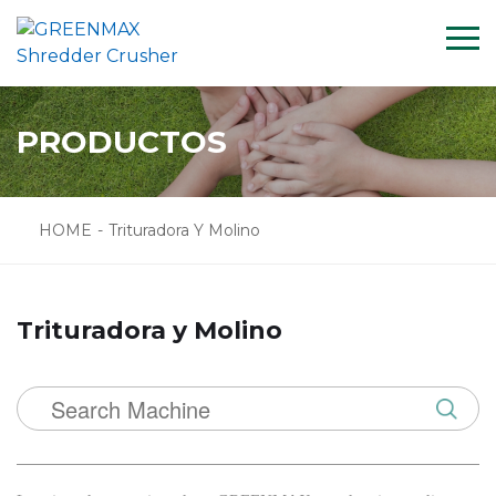
Menu
HOME
PRODUCTOS
SOLUCIÓN
PROYECTO
APOYO
HOME
-
Trituradora Y Molino
NOTICIA
NOSOTRO
Trituradora y Molino
CONTACTO
PRODUCTOS