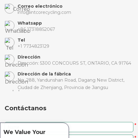
Correo electrónico
info@intcorecycling.com
Whatsapp
+86 17318852067
Tel
+1 7734823129
Dirección
Dirección: 5300 CONCOURS ST, ONTARIO, CA 91764
Dirección de la fábrica
No. 288, Yandunshan Road, Dagang New District,
Ciudad de Zhenjiang, Provincia de Jiangsu
Contáctanos
*
We Value Your